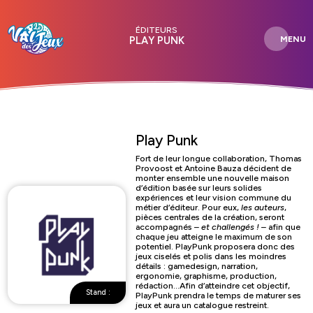
ÉDITEURS
MENU
PLAY PUNK
Play Punk
Fort de leur longue collaboration, Thomas
Provoost et Antoine Bauza décident de
monter ensemble une nouvelle maison
d’édition basée sur leurs solides
expériences et leur vision commune du
métier d’éditeur.
Pour eux,
les auteurs
,
pièces centrales de la création, seront
accompagnés –
et challengés !
– afin que
chaque jeu atteigne le maximum de son
potentiel.
PlayPunk proposera donc des
jeux ciselés et polis dans les moindres
détails : gamedesign, narration,
ergonomie, graphisme, production,
rédaction…
Afin d’atteindre cet objectif,
Stand :
PlayPunk prendra le temps de maturer ses
jeux et aura un catalogue restreint.