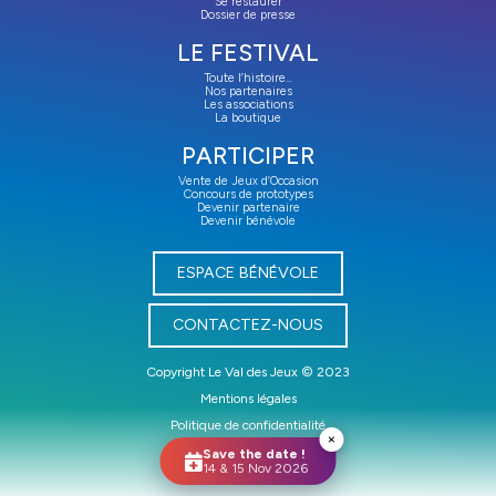
Se restaurer
Dossier de presse
LE FESTIVAL
Toute l’histoire…
Nos partenaires
Les associations
La boutique
PARTICIPER
Vente de Jeux d’Occasion
Concours de prototypes
Devenir partenaire
Devenir bénévole
ESPACE BÉNÉVOLE
CONTACTEZ-NOUS
Copyright Le Val des Jeux © 2023
Mentions légales
Politique de confidentialité
×
Site réalisé par
Kézart
Save the date !
14 & 15 Nov 2026