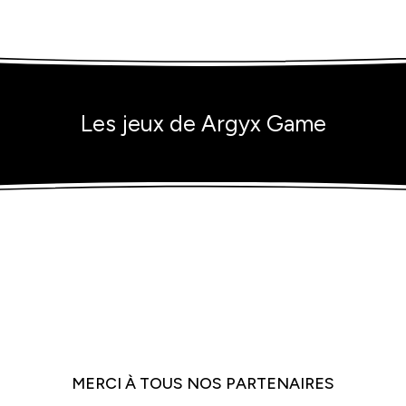
Les jeux de Argyx Game
MERCI À TOUS NOS PARTENAIRES